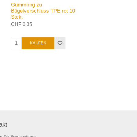
Gummring zu
Bügelverschluss TPE rot 10
Stck.
CHF 0.35
akt
on Dir Brausysteme