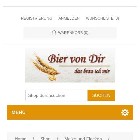
REGISTRIERUNG
ANMELDEN
WUNSCHLISTE
(0)
WARENKORB
(0)
MENU
Home
/
Shop
/
Malze und Flocken
/