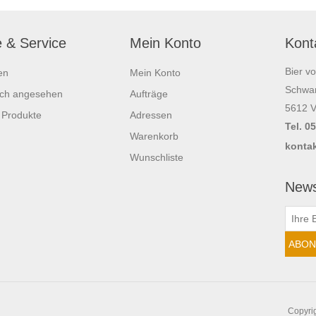
e & Service
Mein Konto
Kont
Bier v
en
Mein Konto
Schwar
ich angesehen
Aufträge
5612 V
 Produkte
Adressen
Tel. 0
Warenkorb
kontak
Wunschliste
News
Copyrig