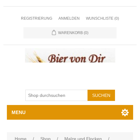
REGISTRIERUNG
ANMELDEN
WUNSCHLISTE
(0)
WARENKORB
(0)
MENU
Home
/
Shop
/
Malze und Flocken
/