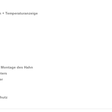
hn + Temperaturanzeige
e Montage des Hahn
ters
er
chutz