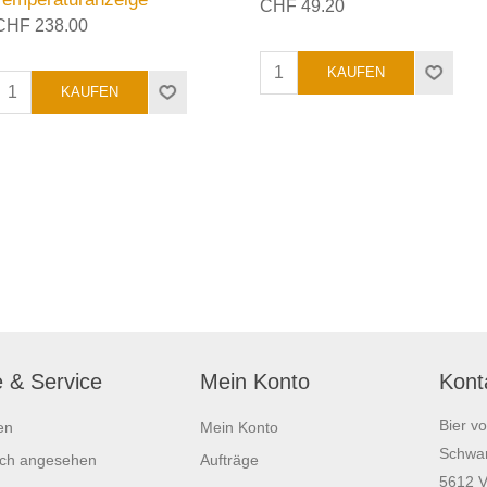
CHF 49.20
CHF 238.00
e & Service
Mein Konto
Kont
Bier v
en
Mein Konto
Schwar
ich angesehen
Aufträge
5612 V