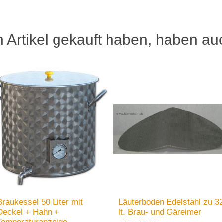
n Artikel gekauft haben, haben au
Braukessel 50 Liter mit
Läuterboden Edelstahl zu 3
Deckel + Hahn +
lt. Brau- und Gäreimer
Temperaturanzeige