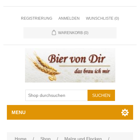
REGISTRIERUNG
ANMELDEN
WUNSCHLISTE
(0)
WARENKORB
(0)
MENU
Home
/
Shop
/
Malze und Flocken
/