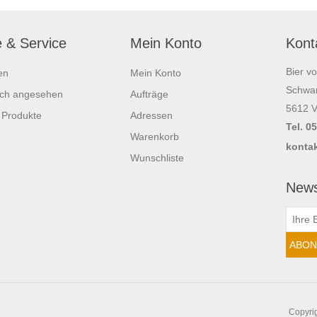
e & Service
Mein Konto
Kont
Bier v
en
Mein Konto
Schwar
ich angesehen
Aufträge
5612 V
 Produkte
Adressen
Tel. 0
Warenkorb
kontak
Wunschliste
News
Copyrig