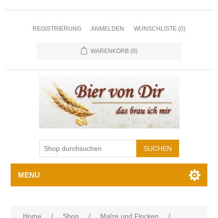
REGISTRIERUNG
ANMELDEN
WUNSCHLISTE
(0)
WARENKORB
(0)
MENU
Home
/
Shop
/
Malze und Flocken
/