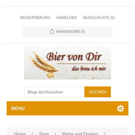
REGISTRIERUNG
ANMELDEN
WUNSCHLISTE
(0)
WARENKORB
(0)
MENU
Home
/
Shop
/
Malze und Flocken
/