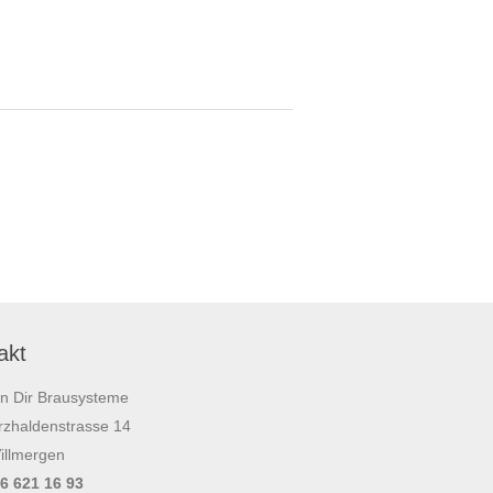
akt
on Dir Brausysteme
zhaldenstrasse 14
illmergen
56 621 16 93