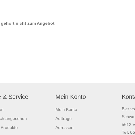
s gehört nicht zum Angebot
e & Service
Mein Konto
Kont
Bier v
en
Mein Konto
Schwar
ich angesehen
Aufträge
5612 V
 Produkte
Adressen
Tel. 0