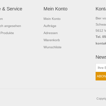
e & Service
Mein Konto
Kont
Bier v
en
Mein Konto
Schwar
ich angesehen
Aufträge
5612 V
 Produkte
Adressen
Tel. 0
Warenkorb
kontak
Wunschliste
News
Copyrig