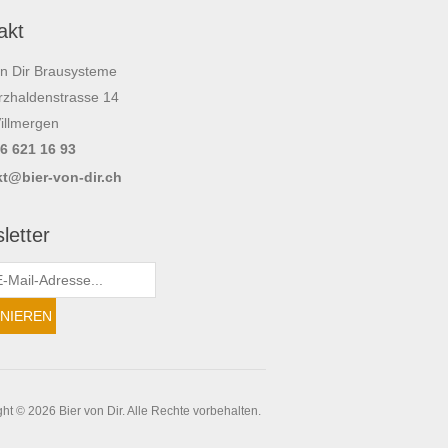
akt
on Dir Brausysteme
zhaldenstrasse 14
illmergen
56 621 16 93
t@bier-von-dir.ch
letter
ht © 2026 Bier von Dir. Alle Rechte vorbehalten.