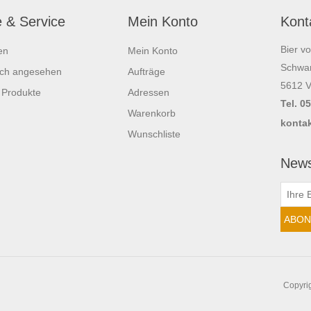
e & Service
Mein Konto
Kont
Bier v
en
Mein Konto
Schwar
ich angesehen
Aufträge
5612 V
 Produkte
Adressen
Tel. 0
Warenkorb
kontak
Wunschliste
News
Copyrig